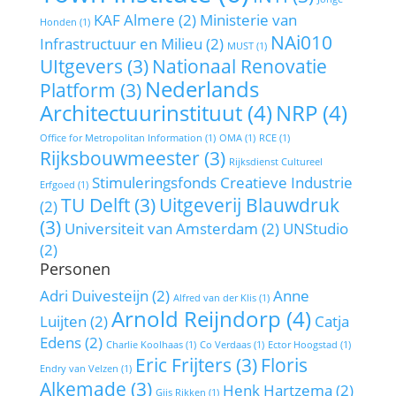
KAF Almere
(2)
Ministerie van
Honden
(1)
NAi010
Infrastructuur en Milieu
(2)
MUST
(1)
UItgevers
(3)
Nationaal Renovatie
Nederlands
Platform
(3)
Architectuurinstituut
(4)
NRP
(4)
Office for Metropolitan Information
(1)
OMA
(1)
RCE
(1)
Rijksbouwmeester
(3)
Rijksdienst Cultureel
Stimuleringsfonds Creatieve Industrie
Erfgoed
(1)
TU Delft
(3)
Uitgeverij Blauwdruk
(2)
(3)
Universiteit van Amsterdam
(2)
UNStudio
(2)
Personen
Adri Duivesteijn
(2)
Anne
Alfred van der Klis
(1)
Arnold Reijndorp
(4)
Luijten
(2)
Catja
Edens
(2)
Charlie Koolhaas
(1)
Co Verdaas
(1)
Ector Hoogstad
(1)
Eric Frijters
(3)
Floris
Endry van Velzen
(1)
Alkemade
(3)
Henk Hartzema
(2)
Gijs Rikken
(1)