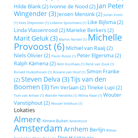
Jan Peter
Hilde Blank
(2)
Ivonne de Nood
(2)
Wingender
(3)
Jeroen Mensink
(2)
Jurian Voets
Like Bijlsma
(2)
(1)
Kees Diepeveen
(1)
Lidwine Spoormans
(1)
Linda Vlassenrood
(2)
Marieke Berkers
(2)
Michelle
Marit Geluk
(3)
Marnix Norder
(1)
Provoost
(6)
Michiel van Raaij
(2)
Niels Olivier
(2)
Peter Elgersma
(2)
Paulo Russo
(1)
Ralph Kämena
(2)
Rem Koolhaas
(1)
René van Zuuk
(1)
Simon Franke
Ronald Huikeshoven
(1)
Roxane van Hoof
(1)
Steven Delva
(3)
Tijs van den
(2)
Boomen
(3)
Tim Verlaan
(2)
Tineke Lupi
(2)
Wouter
Tom van Arman
(1)
Wander Hendriks
(1)
Wilma Haan
(1)
Vanstiphout
(2)
Wouter Veldhuis
(1)
Lokaties
Almere
Almere Buiten
Amersfoort
Amsterdam
Arnhem
Berlijn
Bilbao
Den Haag