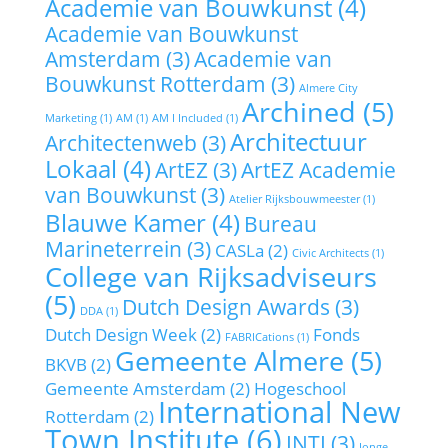
Academie van Bouwkunst
(4)
Academie van Bouwkunst
Amsterdam
(3)
Academie van
Bouwkunst Rotterdam
(3)
Almere City
Archined
(5)
Marketing
(1)
AM
(1)
AM I Included
(1)
Architectuur
Architectenweb
(3)
Lokaal
(4)
ArtEZ
(3)
ArtEZ Academie
van Bouwkunst
(3)
Atelier Rijksbouwmeester
(1)
Blauwe Kamer
(4)
Bureau
Marineterrein
(3)
CASLa
(2)
Civic Architects
(1)
College van Rijksadviseurs
(5)
Dutch Design Awards
(3)
DDA
(1)
Dutch Design Week
(2)
Fonds
FABRICations
(1)
Gemeente Almere
(5)
BKVB
(2)
Gemeente Amsterdam
(2)
Hogeschool
International New
Rotterdam
(2)
Town Institute
(6)
INTI
(3)
Jonge