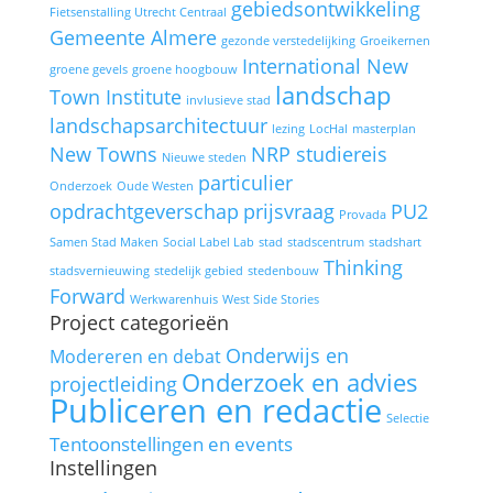
gebiedsontwikkeling
Fietsenstalling Utrecht Centraal
Gemeente Almere
gezonde verstedelijking
Groeikernen
International New
groene gevels
groene hoogbouw
landschap
Town Institute
invlusieve stad
landschapsarchitectuur
lezing
LocHal
masterplan
New Towns
NRP studiereis
Nieuwe steden
particulier
Onderzoek
Oude Westen
opdrachtgeverschap
prijsvraag
PU2
Provada
Samen Stad Maken
Social Label Lab
stad
stadscentrum
stadshart
Thinking
stadsvernieuwing
stedelijk gebied
stedenbouw
Forward
Werkwarenhuis
West Side Stories
Project categorieën
Onderwijs en
Modereren en debat
Onderzoek en advies
projectleiding
Publiceren en redactie
Selectie
Tentoonstellingen en events
Instellingen