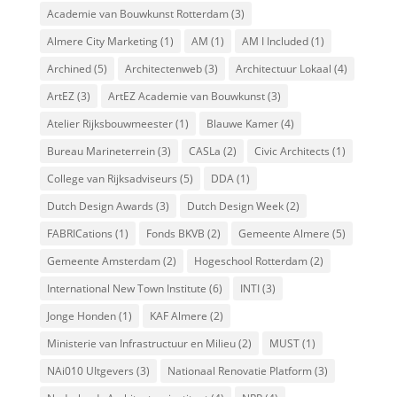
Academie van Bouwkunst Rotterdam
(3)
Almere City Marketing
(1)
AM
(1)
AM I Included
(1)
Archined
(5)
Architectenweb
(3)
Architectuur Lokaal
(4)
ArtEZ
(3)
ArtEZ Academie van Bouwkunst
(3)
Atelier Rijksbouwmeester
(1)
Blauwe Kamer
(4)
Bureau Marineterrein
(3)
CASLa
(2)
Civic Architects
(1)
College van Rijksadviseurs
(5)
DDA
(1)
Dutch Design Awards
(3)
Dutch Design Week
(2)
FABRICations
(1)
Fonds BKVB
(2)
Gemeente Almere
(5)
Gemeente Amsterdam
(2)
Hogeschool Rotterdam
(2)
International New Town Institute
(6)
INTI
(3)
Jonge Honden
(1)
KAF Almere
(2)
Ministerie van Infrastructuur en Milieu
(2)
MUST
(1)
NAi010 UItgevers
(3)
Nationaal Renovatie Platform
(3)