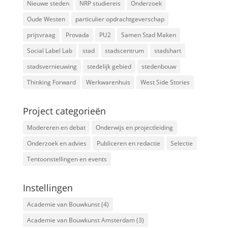
Nieuwe steden
NRP studiereis
Onderzoek
Oude Westen
particulier opdrachtgeverschap
prijsvraag
Provada
PU2
Samen Stad Maken
Social Label Lab
stad
stadscentrum
stadshart
stadsvernieuwing
stedelijk gebied
stedenbouw
Thinking Forward
Werkwarenhuis
West Side Stories
Project categorieën
Modereren en debat
Onderwijs en projectleiding
Onderzoek en advies
Publiceren en redactie
Selectie
Tentoonstellingen en events
Instellingen
Academie van Bouwkunst
(4)
Academie van Bouwkunst Amsterdam
(3)