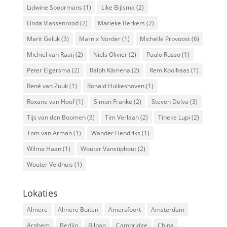
Lidwine Spoormans
(1)
Like Bijlsma
(2)
Linda Vlassenrood
(2)
Marieke Berkers
(2)
Marit Geluk
(3)
Marnix Norder
(1)
Michelle Provoost
(6)
Michiel van Raaij
(2)
Niels Olivier
(2)
Paulo Russo
(1)
Peter Elgersma
(2)
Ralph Kämena
(2)
Rem Koolhaas
(1)
René van Zuuk
(1)
Ronald Huikeshoven
(1)
Roxane van Hoof
(1)
Simon Franke
(2)
Steven Delva
(3)
Tijs van den Boomen
(3)
Tim Verlaan
(2)
Tineke Lupi
(2)
Tom van Arman
(1)
Wander Hendriks
(1)
Wilma Haan
(1)
Wouter Vanstiphout
(2)
Wouter Veldhuis
(1)
Lokaties
Almere
Almere Buiten
Amersfoort
Amsterdam
Arnhem
Berlijn
Bilbao
Cambridge
China