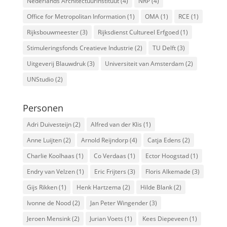
Nederlands Architectuurinstituut
(4)
NRP
(4)
Office for Metropolitan Information
(1)
OMA
(1)
RCE
(1)
Rijksbouwmeester
(3)
Rijksdienst Cultureel Erfgoed
(1)
Stimuleringsfonds Creatieve Industrie
(2)
TU Delft
(3)
Uitgeverij Blauwdruk
(3)
Universiteit van Amsterdam
(2)
UNStudio
(2)
Personen
Adri Duivesteijn
(2)
Alfred van der Klis
(1)
Anne Luijten
(2)
Arnold Reijndorp
(4)
Catja Edens
(2)
Charlie Koolhaas
(1)
Co Verdaas
(1)
Ector Hoogstad
(1)
Endry van Velzen
(1)
Eric Frijters
(3)
Floris Alkemade
(3)
Gijs Rikken
(1)
Henk Hartzema
(2)
Hilde Blank
(2)
Ivonne de Nood
(2)
Jan Peter Wingender
(3)
Jeroen Mensink
(2)
Jurian Voets
(1)
Kees Diepeveen
(1)