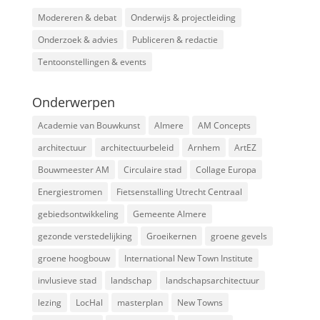
Modereren & debat
Onderwijs & projectleiding
Onderzoek & advies
Publiceren & redactie
Tentoonstellingen & events
Onderwerpen
Academie van Bouwkunst
Almere
AM Concepts
architectuur
architectuurbeleid
Arnhem
ArtEZ
Bouwmeester AM
Circulaire stad
Collage Europa
Energiestromen
Fietsenstalling Utrecht Centraal
gebiedsontwikkeling
Gemeente Almere
gezonde verstedelijking
Groeikernen
groene gevels
groene hoogbouw
International New Town Institute
invlusieve stad
landschap
landschapsarchitectuur
lezing
LocHal
masterplan
New Towns