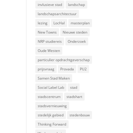
invlusieve stad
landschap
landschapsarchitectuur
lezing
LocHal
masterplan
New Towns
Nieuwe steden
NRP studiereis
Onderzoek
Oude Westen
particulier opdrachtgeverschap
prijsvraag
Provada
PU2
Samen Stad Maken
Social Label Lab
stad
stadscentrum
stadshart
stadsvernieuwing
stedelijk gebied
stedenbouw
Thinking Forward