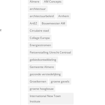
Almere
AM Concepts
architectuur
architectuurbeleid
Arnhem
ArtEZ
Bouwmeester AM
de
Circulaire stad
Collage Europa
Energiestromen
Fietsenstalling Utrecht Centraal
gebiedsontwikkeling
Gemeente Almere
gezonde verstedelijking
Groeikernen
groene gevels
groene hoogbouw
International New Town
Institute