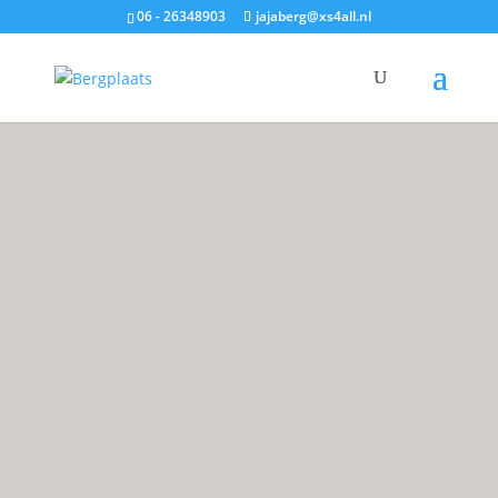
06 - 26348903
jajaberg@xs4all.nl